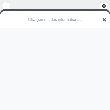
(nom inconnu)
Wengisteinstrasse
4502 Rüttenen
Une erreur ? Corrigez !
🌍
Découvrez cartes.app !
Pas encore de photo disponible,
postez la vôtre !
Ou tentez
Google Street View
Modules présents (OpenStreetMap)
balançoire
Pas encore de commentaire disponible,
postez le vôtre !