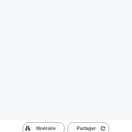
?
Itinéraire
Partager
MapLibre
| ©
OpenStreetMap contributors
200 m