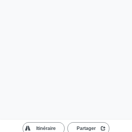
?
Itinéraire
Partager
MapLibre
| ©
OpenStreetMap contributors
200 m