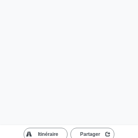
?
Itinéraire
Partager
MapLibre
| ©
OpenStreetMap contributors
200 m