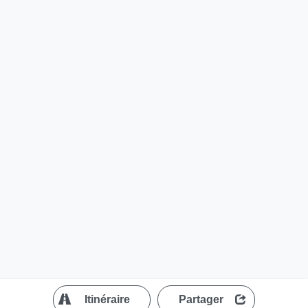
?
Itinéraire
Partager
MapLibre
| ©
OpenStreetMap contributors
200 m