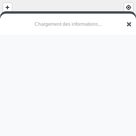
(nom inconnu)
Hortensiastraat
3530 Houthalen-Helchteren
Une erreur ? Corrigez !
🌍
Découvrez cartes.app !
Pas encore de photo disponible,
postez la vôtre !
Ou tentez
Google Street View
Pas encore de commentaire disponible,
postez le vôtre !