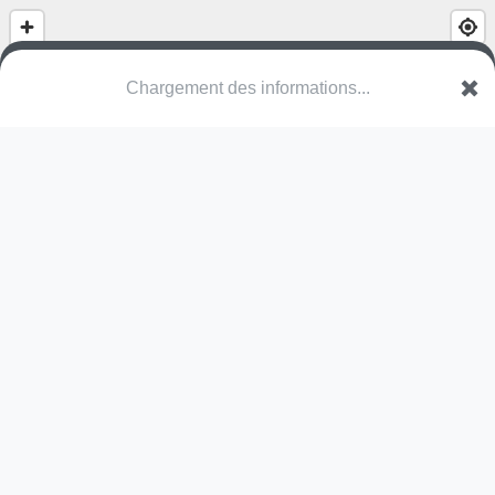
Speelbos
VWV Wingene
Une erreur ? Corrigez !
🌍
Découvrez cartes.app !
Pas encore de photo disponible,
postez la vôtre !
Ou tentez
Google Street View
Pas encore de commentaire disponible,
postez le vôtre !