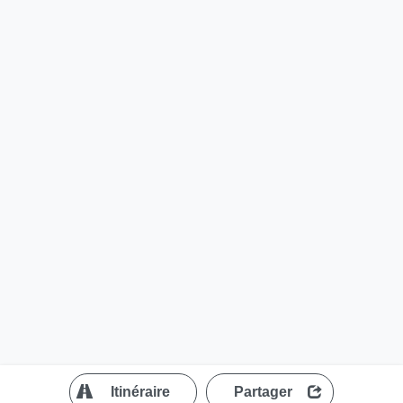
?
Itinéraire
Partager
MapLibre
| ©
OpenStreetMap contributors
200 m