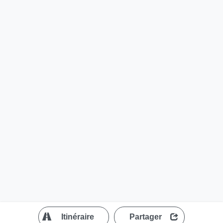
?
Itinéraire
Partager
MapLibre
| ©
OpenStreetMap contributors
200 m