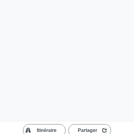
?
Itinéraire
Partager
MapLibre
| ©
OpenStreetMap contributors
200 m