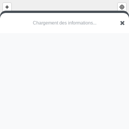
(nom inconnu)
Chemin Notre-Dame des Marais
14610 Cairon
Une erreur ? Corrigez !
🌍
Découvrez cartes.app !
Pas encore de photo disponible,
postez la vôtre !
Ou tentez
Google Street View
Modules présents (OpenStreetMap)
station de fitness
Pas encore de commentaire disponible,
postez le vôtre !