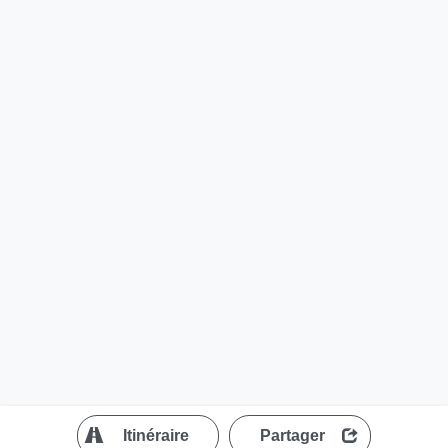
?
Itinéraire
Partager
MapLibre
| ©
OpenStreetMap contributors
200 m