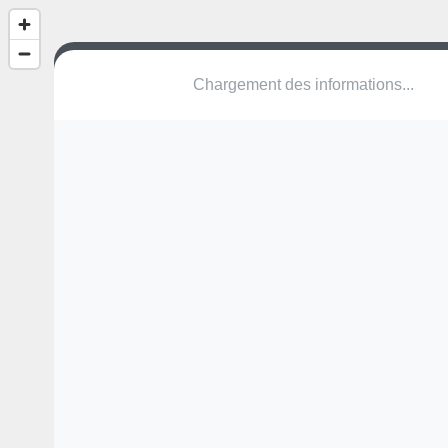
(nom inconnu)
Hazenbilk
8900 Ieper
Une erreur ? Corrigez !
🌍
Découvrez cartes.app !
Pas encore de photo disponible,
postez la vôtre !
Ou tentez
Google Street View
Pas encore de commentaire disponible,
postez le vôtre !