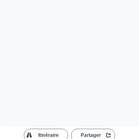
?
Itinéraire
Partager
MapLibre
| ©
OpenStreetMap contributors
200 m