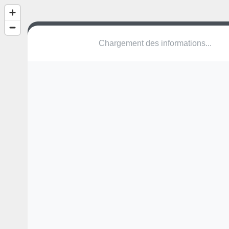
petite aire de jeu de pvc
Tunnel de Bobigny
93000 Bobigny
Une erreur ? Corrigez !
🌍
Découvrez cartes.app !
Pas encore de photo disponible,
postez la vôtre !
Ou tentez
Google Street View
Pas encore de commentaire disponible,
postez le vôtre !