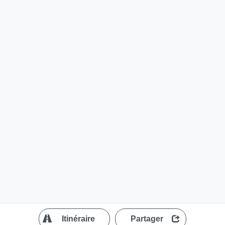
?
Itinéraire
Partager
MapLibre
| ©
OpenStreetMap contributors
200 m