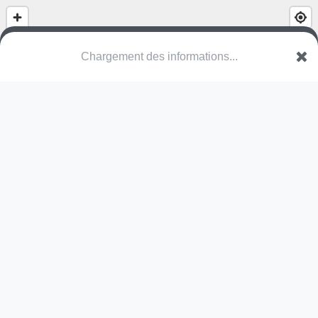
(nom inconnu)
Allée des Mûriers
37260 Monts
Une erreur ? Corrigez !
🌍
Découvrez cartes.app !
Pas encore de photo disponible,
postez la vôtre !
Ou tentez
Google Street View
Modules présents (OpenStreetMap)
terrain multisports
Pas encore de commentaire disponible,
postez le vôtre !