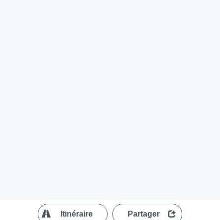
?
Itinéraire
Partager
MapLibre
| ©
OpenStreetMap contributors
200 m