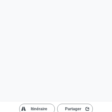
?
Itinéraire
Partager
MapLibre
| ©
OpenStreetMap contributors
200 m