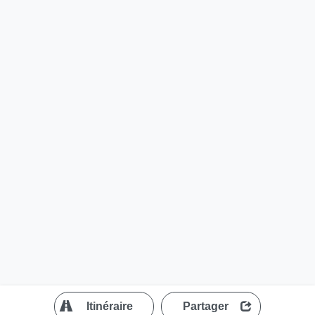
?
Itinéraire
Partager
MapLibre
| ©
OpenStreetMap contributors
200 m