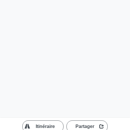
?
Itinéraire
Partager
MapLibre
| ©
OpenStreetMap contributors
200 m