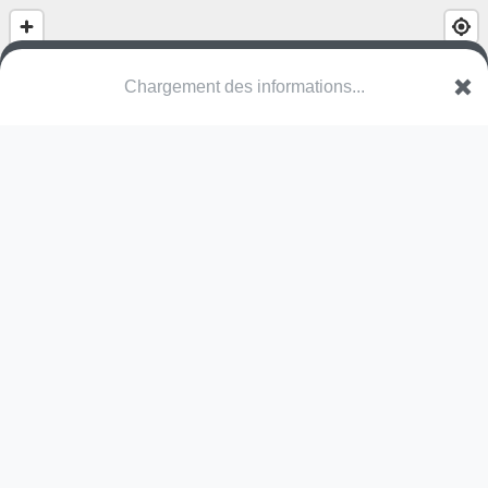
(nom inconnu)
Route de l'Océan
40330 Castel-Sarrazin
Une erreur ? Corrigez !
🌍
Découvrez cartes.app !
Pas encore de photo disponible,
postez la vôtre !
Ou tentez
Google Street View
Modules présents (OpenStreetMap)
terrain multisports
Pas encore de commentaire disponible,
postez le vôtre !