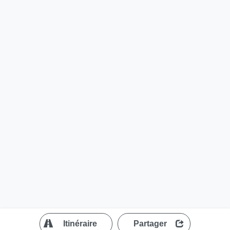
?
Itinéraire
Partager
MapLibre
| ©
OpenStreetMap contributors
200 m