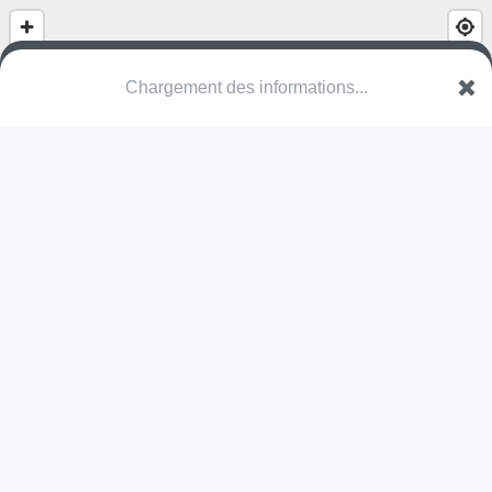
(nom inconnu)
Zandbergstraat
3600 Genk
Une erreur ? Corrigez !
🌍
Découvrez cartes.app !
Pas encore de photo disponible,
postez la vôtre !
Ou tentez
Google Street View
Modules présents (OpenStreetMap)
aire de jeux
station de fitness
Pas encore de commentaire disponible,
postez le vôtre !