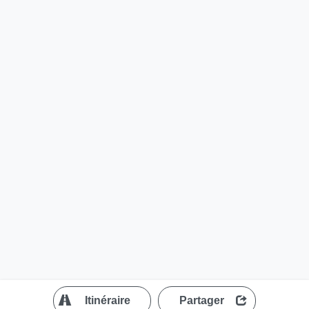
?
Itinéraire
Partager
MapLibre
| ©
OpenStreetMap contributors
200 m