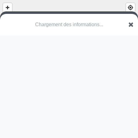
(nom inconnu)
Route du Dabo
67710 Wangenbourg-Engenthal
Une erreur ? Corrigez !
🌍
Découvrez cartes.app !
Pas encore de photo disponible,
postez la vôtre !
Ou tentez
Google Street View
Pas encore de commentaire disponible,
postez le vôtre !