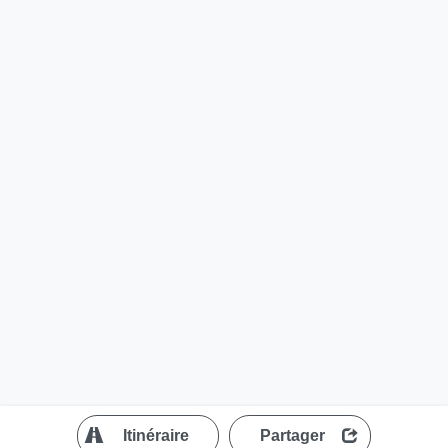
?
Itinéraire
Partager
MapLibre
| ©
OpenStreetMap contributors
200 m