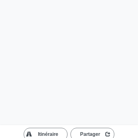
?
Itinéraire
Partager
MapLibre
| ©
OpenStreetMap contributors
200 m