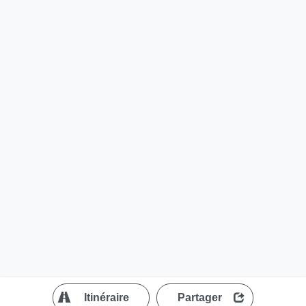
?
Itinéraire
Partager
MapLibre
| ©
OpenStreetMap contributors
200 m