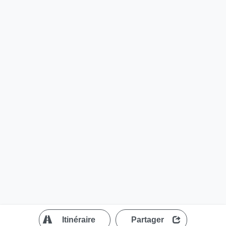
?
Itinéraire
Partager
MapLibre
| ©
OpenStreetMap contributors
200 m