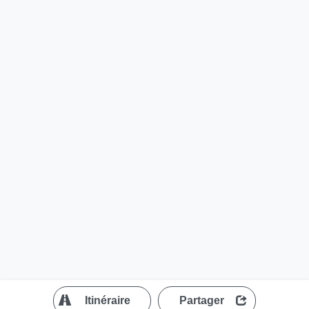
?
Itinéraire
Partager
MapLibre
| ©
OpenStreetMap contributors
200 m