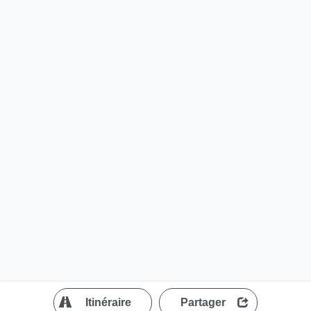
?
Itinéraire
Partager
MapLibre
| ©
OpenStreetMap contributors
300 m