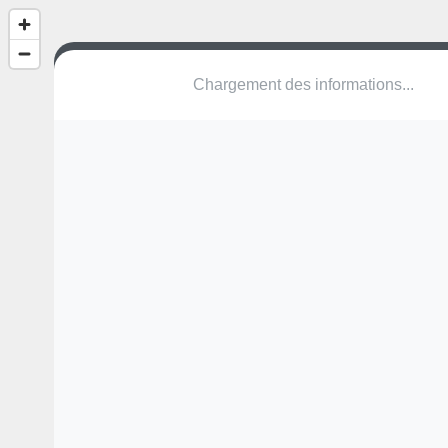
Square du Tivoli
Rue de l'Île Jars
67070 Strasbourg
Une erreur ? Corrigez !
🌍
Découvrez cartes.app !
Pas encore de photo disponible,
postez la vôtre !
Ou tentez
Google Street View
Pas encore de commentaire disponible,
postez le vôtre !