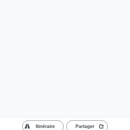
?
Itinéraire
Partager
MapLibre
| ©
OpenStreetMap contributors
200 m