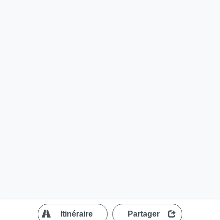
?
Itinéraire
Partager
MapLibre
| ©
OpenStreetMap contributors
200 m