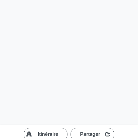
?
Itinéraire
Partager
MapLibre
| ©
OpenStreetMap contributors
200 m