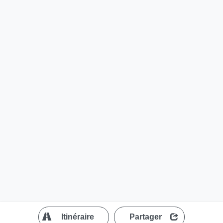
?
Itinéraire
Partager
MapLibre
| ©
OpenStreetMap contributors
200 m