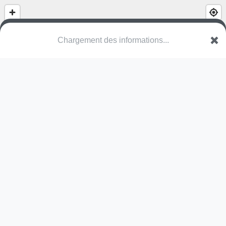
(nom inconnu)
VAN Geel
Une erreur ? Corrigez !
🌍
Découvrez cartes.app !
Pas encore de photo disponible,
postez la vôtre !
Ou tentez
Google Street View
Modules présents (OpenStreetMap)
structure
Pas encore de commentaire disponible,
postez le vôtre !