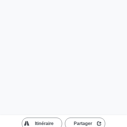
?
Itinéraire
Partager
MapLibre
| ©
OpenStreetMap contributors
200 m