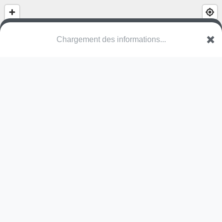
(nom inconnu)
Rue Nationale
57510 Hoste
Une erreur ? Corrigez !
🌍
Découvrez cartes.app !
Pas encore de photo disponible,
postez la vôtre !
Ou tentez
Google Street View
Modules présents (OpenStreetMap)
station de fitness
Pas encore de commentaire disponible,
postez le vôtre !