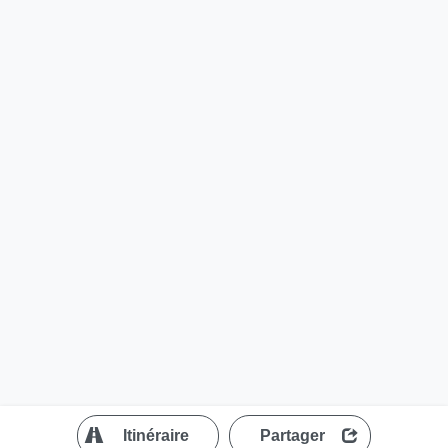
?
Itinéraire
Partager
MapLibre
| ©
OpenStreetMap contributors
200 m