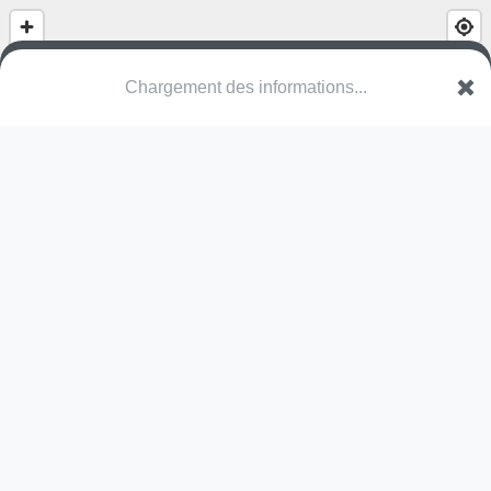
(nom inconnu)
Cité du Vieux Champ
7012 Mons
Une erreur ? Corrigez !
🌍
Découvrez cartes.app !
Pas encore de photo disponible,
postez la vôtre !
Ou tentez
Google Street View
Pas encore de commentaire disponible,
postez le vôtre !