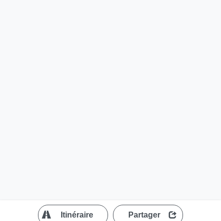
?
Itinéraire
Partager
MapLibre
| ©
OpenStreetMap contributors
200 m