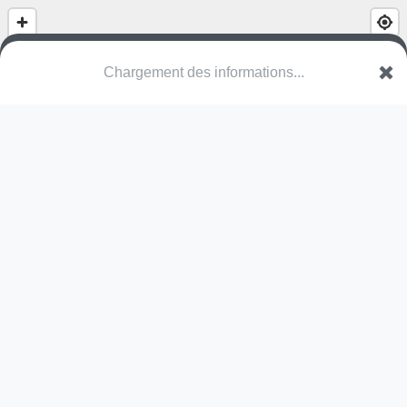
(nom inconnu)
Square de la Jeunesse Sacrifiée 1940-1945
7220 Walferdange
Une erreur ? Corrigez !
🌍
Découvrez cartes.app !
Pas encore de photo disponible,
postez la vôtre !
Ou tentez
Google Street View
Pas encore de commentaire disponible,
postez le vôtre !