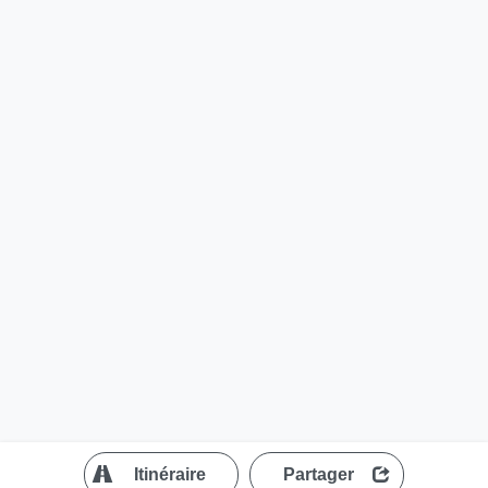
?
Itinéraire
Partager
MapLibre
| ©
OpenStreetMap contributors
200 m