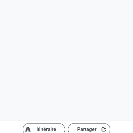
?
Itinéraire
Partager
MapLibre
| ©
OpenStreetMap contributors
200 m