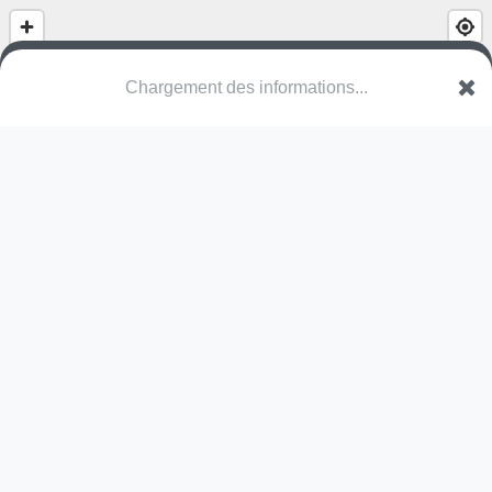
(nom inconnu)
Rue d'Artois
80100 Abbeville
Une erreur ? Corrigez !
🌍
Découvrez cartes.app !
Pas encore de photo disponible,
postez la vôtre !
Ou tentez
Google Street View
Modules présents (OpenStreetMap)
terrain multisports
Pas encore de commentaire disponible,
postez le vôtre !