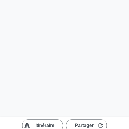
?
Itinéraire
Partager
MapLibre
| ©
OpenStreetMap contributors
200 m