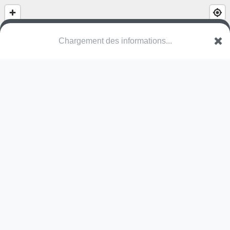
(nom inconnu)
VLI Hamont-Achel
Une erreur ? Corrigez !
🌍
Découvrez cartes.app !
Pas encore de photo disponible,
postez la vôtre !
Ou tentez
Google Street View
Modules présents (OpenStreetMap)
structure
balançoire
Pas encore de commentaire disponible,
postez le vôtre !