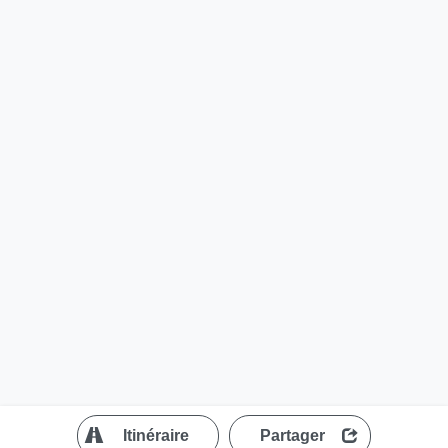
?
Itinéraire
Partager
MapLibre
| ©
OpenStreetMap contributors
200 m