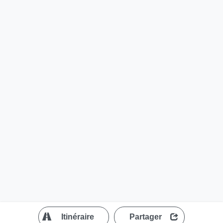
?
Itinéraire
Partager
MapLibre
| ©
OpenStreetMap contributors
200 m