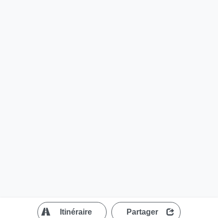
?
Itinéraire
Partager
MapLibre
| ©
OpenStreetMap contributors
200 m