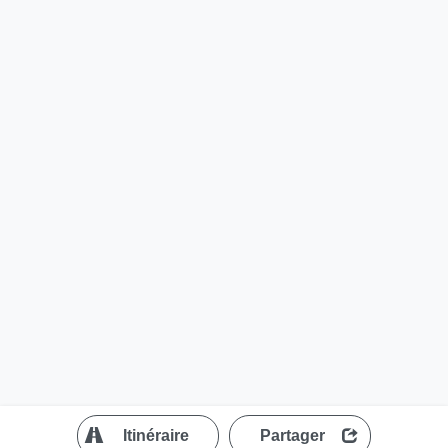
?
Itinéraire
Partager
MapLibre
| ©
OpenStreetMap contributors
200 m