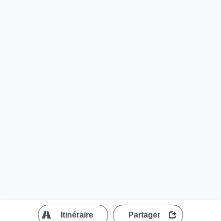
?
Itinéraire
Partager
MapLibre
| ©
OpenStreetMap contributors
200 m