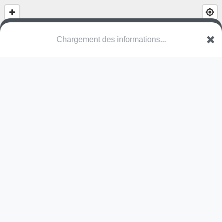
(nom inconnu)
Chemin de la Pléiade
67205 Strasbourg
Une erreur ? Corrigez !
🌍
Découvrez cartes.app !
Pas encore de photo disponible,
postez la vôtre !
Ou tentez
Google Street View
Modules présents (OpenStreetMap)
terrain multisports
Pas encore de commentaire disponible,
postez le vôtre !