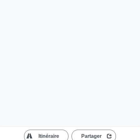
?
Itinéraire
Partager
MapLibre
| ©
OpenStreetMap contributors
200 m