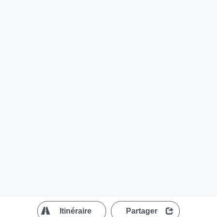
?
Itinéraire
Partager
MapLibre
| ©
OpenStreetMap contributors
200 m