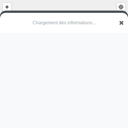
(nom inconnu)
Neerhoeve
2900 Schoten
Une erreur ? Corrigez !
🌍
Découvrez cartes.app !
Pas encore de photo disponible,
postez la vôtre !
Ou tentez
Google Street View
Pas encore de commentaire disponible,
postez le vôtre !