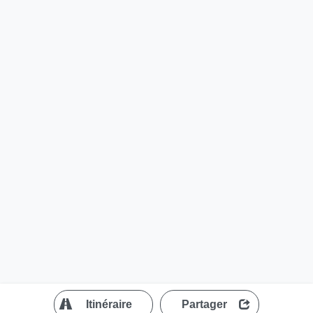
?
Itinéraire
Partager
MapLibre
| ©
OpenStreetMap contributors
200 m