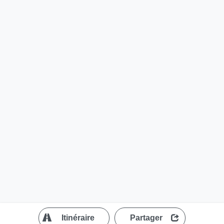
?
Itinéraire
Partager
MapLibre
| ©
OpenStreetMap contributors
200 m