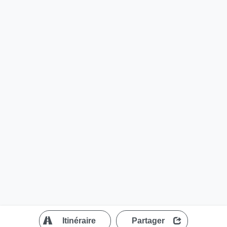
?
Itinéraire
Partager
MapLibre
| ©
OpenStreetMap contributors
200 m