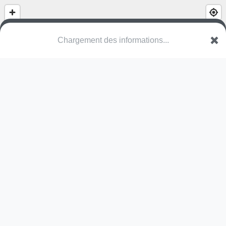
Square Fackler
Quai du Saule Fleuri
93450 L'Île-Saint-Denis
Une erreur ? Corrigez !
🌍
Découvrez cartes.app !
Pas encore de photo disponible,
postez la vôtre !
Ou tentez
Google Street View
Modules présents (OpenStreetMap)
skate park
Pas encore de commentaire disponible,
postez le vôtre !