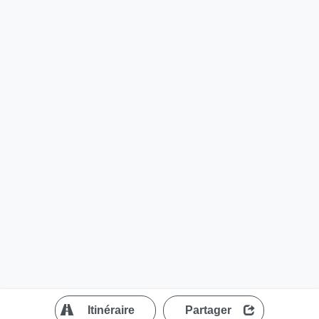
?
Itinéraire
Partager
MapLibre
| ©
OpenStreetMap contributors
200 m