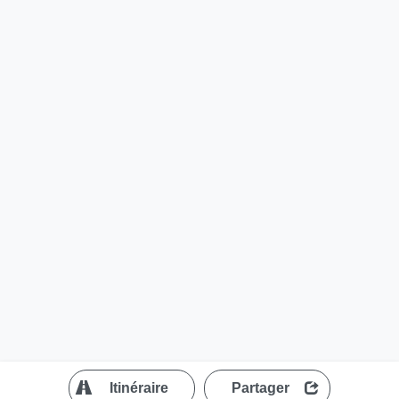
?
Itinéraire
Partager
MapLibre
| ©
OpenStreetMap contributors
200 m