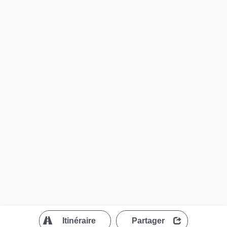
?
Itinéraire
Partager
MapLibre
| ©
OpenStreetMap contributors
200 m