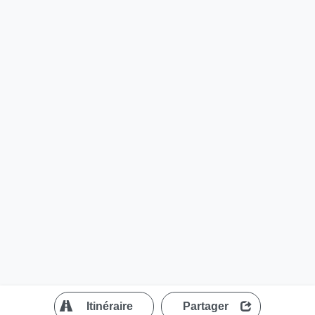
?
Itinéraire
Partager
MapLibre
| ©
OpenStreetMap contributors
200 m