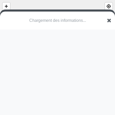
(nom inconnu)
Rue du Fief d'Ares
49230 Sèvremoine
Une erreur ? Corrigez !
🌍
Découvrez cartes.app !
Pas encore de photo disponible,
postez la vôtre !
Ou tentez
Google Street View
Pas encore de commentaire disponible,
postez le vôtre !