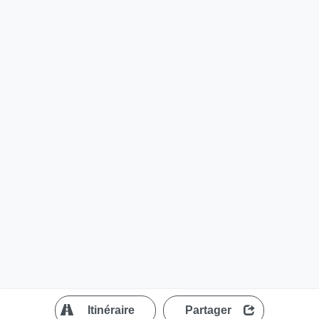
?
Itinéraire
Partager
MapLibre
| ©
OpenStreetMap contributors
200 m